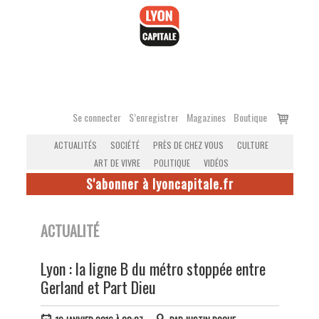
Accéder
au
contenu
Voir
Se connecter
S’enregistrer
Magazines
Boutique
le
ACTUALITÉS
SOCIÉTÉ
PRÈS DE CHEZ VOUS
CULTURE
panier
ART DE VIVRE
POLITIQUE
VIDÉOS
S'abonner à lyoncapitale.fr
ACTUALITÉ
Lyon : la ligne B du métro stoppée entre
Gerland et Part Dieu