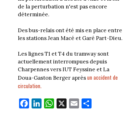
de la perturbation n'est pas encore
déterminée.
Des bus-relais ont été mis en place entre
les stations Jean Macé et Garé Part-Dieu.
Les lignes T1 et T4 du tramway sont
actuellement interrompues depuis
Charpennes vers IUT Feyssine et La
un accident de
Doua-Gaston Berger après
circulation.
Fa
Li
W
X
E
Pa
ce
nk
ha
m
rt
bo
ed
ts
ail
ag
ok
In
Ap
er