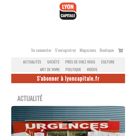
Accéder
au
contenu
Voir
Se connecter
S’enregistrer
Magazines
Boutique
le
ACTUALITÉS
SOCIÉTÉ
PRÈS DE CHEZ VOUS
CULTURE
panier
ART DE VIVRE
POLITIQUE
VIDÉOS
S'abonner à lyoncapitale.fr
ACTUALITÉ