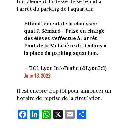
Initialement, la desserte se tenait à
l'arrêt du parking de l'aquarium.
Effondrement de la chaussée
quai P. Sémard - Prise en charge
des élèves s'effectue à l'arrêt
Pont de la Mulatière dir Oullins à
la place du parking aquarium.
— TCL Lyon InfoTrafic (@LyonTcl)
June 13, 2022
Il est encore trop tôt pour annoncer un
horaire de reprise de la circulation.
Fa
Li
W
X
E
Pa
ce
nk
ha
m
rt