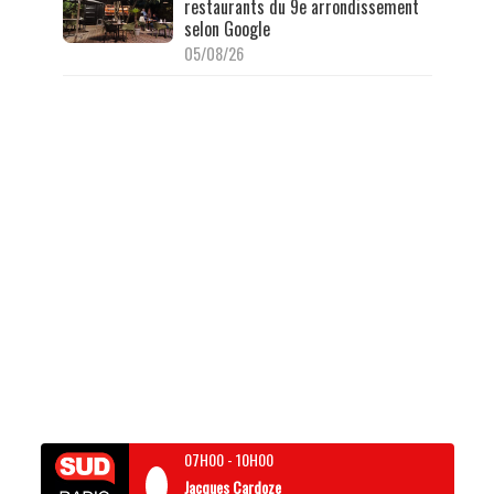
restaurants du 9e arrondissement
selon Google
05/08/26
07H00
-
10H00
Jacques Cardoze