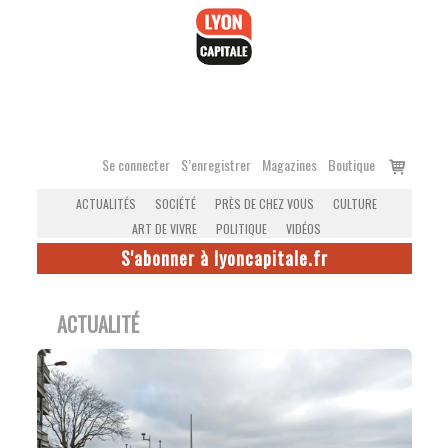
Accéder
au
contenu
Voir
Se connecter
S’enregistrer
Magazines
Boutique
le
ACTUALITÉS
SOCIÉTÉ
PRÈS DE CHEZ VOUS
CULTURE
panier
ART DE VIVRE
POLITIQUE
VIDÉOS
S'abonner à lyoncapitale.fr
ACTUALITÉ