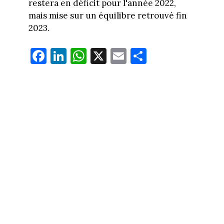
restera en déficit pour l'année 2022,
mais mise sur un équilibre retrouvé fin
2023.
Fa
Li
W
X
E
Pa
ce
nk
ha
m
rt
bo
ed
ts
ail
ag
ok
In
Ap
er
p