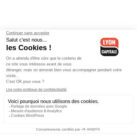
Contactez-nous
-
Mentions légales
-
CGV
-
Politique de
confidentialité
-
Gestion des cookies
-
Lyon Capitale TV
-
Archives
Lyon Capitale
Lyon Capitale - 51 avenue Maréchal Foch - CS 40091 - 69456 Lyon
Cedex 06