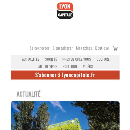
Accéder
au
contenu
Voir
Se connecter
S’enregistrer
Magazines
Boutique
le
ACTUALITÉS
SOCIÉTÉ
PRÈS DE CHEZ VOUS
CULTURE
panier
ART DE VIVRE
POLITIQUE
VIDÉOS
S'abonner à lyoncapitale.fr
ACTUALITÉ