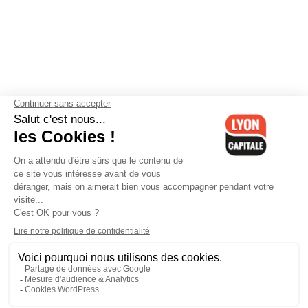
Contactez-nous
-
Mentions légales
-
CGV
-
Politique de
confidentialité
-
Gestion des cookies
-
Lyon Capitale TV
-
Archives
Lyon Capitale