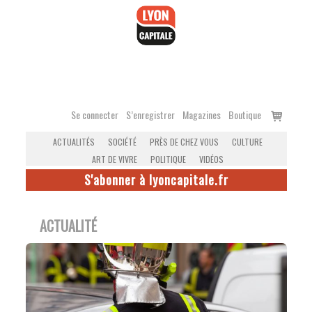
Accéder
au
contenu
Voir
Se connecter
S’enregistrer
Magazines
Boutique
le
ACTUALITÉS
SOCIÉTÉ
PRÈS DE CHEZ VOUS
CULTURE
panier
ART DE VIVRE
POLITIQUE
VIDÉOS
S'abonner à lyoncapitale.fr
ACTUALITÉ