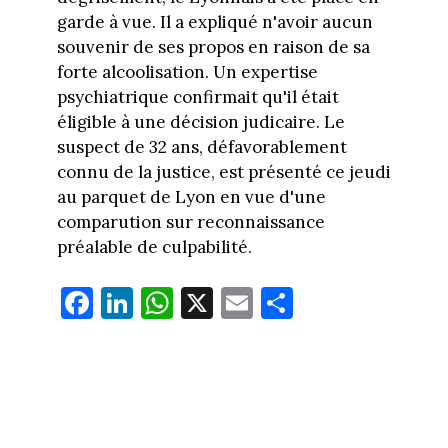
garde à vue. Il a expliqué n'avoir aucun
souvenir de ses propos en raison de sa
forte alcoolisation. Un expertise
psychiatrique confirmait qu'il était
éligible à une décision judicaire. Le
suspect de 32 ans, défavorablement
connu de la justice, est présenté ce jeudi
au parquet de Lyon en vue d'une
comparution sur reconnaissance
préalable de culpabilité.
Fa
Li
W
X
E
Pa
ce
nk
ha
m
rt
bo
ed
ts
ail
ag
ok
In
Ap
er
p