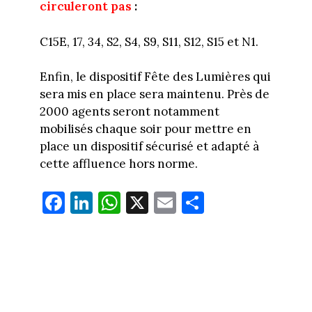
circuleront pas
:
C15E, 17, 34, S2, S4, S9, S11, S12, S15 et N1.
Enfin, le dispositif Fête des Lumières qui
sera mis en place sera maintenu. Près de
2000 agents seront notamment
mobilisés chaque soir pour mettre en
place un dispositif sécurisé et adapté à
cette affluence hors norme.
Fa
Li
W
X
E
Pa
ce
nk
ha
m
rt
bo
ed
ts
ail
ag
ok
In
Ap
er
p