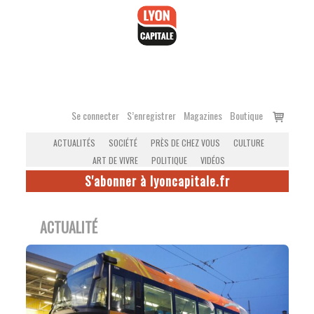
Accéder
au
contenu
Voir
Se connecter
S’enregistrer
Magazines
Boutique
le
ACTUALITÉS
SOCIÉTÉ
PRÈS DE CHEZ VOUS
CULTURE
panier
ART DE VIVRE
POLITIQUE
VIDÉOS
S'abonner à lyoncapitale.fr
ACTUALITÉ