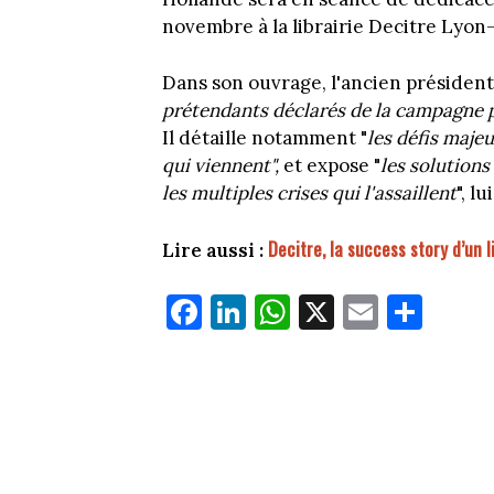
novembre à la librairie Decitre Lyon
Dans son ouvrage, l'ancien président
prétendants déclarés de la campagne pr
Il détaille notamment "
les défis majeu
qui viennent",
et expose "
les solution
les multiples crises qui l'assaillent
", lu
Decitre, la success story d’un l
Lire aussi :
Fa
Li
W
X
E
Pa
ce
nk
ha
m
rt
bo
ed
ts
ail
ag
ok
In
Ap
er
p