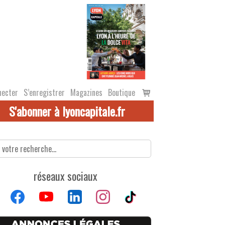
Voir
necter
S’enregistrer
Magazines
Boutique
le
S'abonner à lyoncapitale.fr
panier
réseaux sociaux