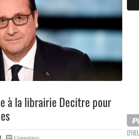
e à la librairie Decitre pour
ces
D'HE
E
6 Commentaires