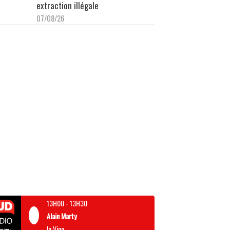
extraction illégale
07/08/26
13H00
-
13H30
Alain Marty
In Vino