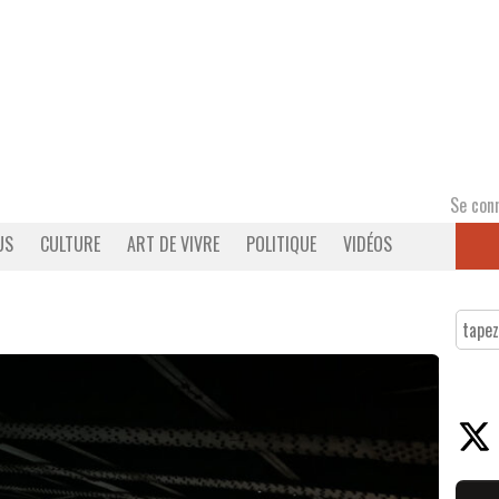
Se con
US
CULTURE
ART DE VIVRE
POLITIQUE
VIDÉOS