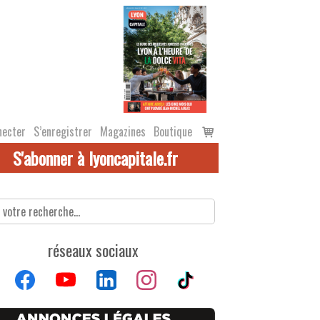
Voir
necter
S’enregistrer
Magazines
Boutique
le
S'abonner à lyoncapitale.fr
panier
réseaux sociaux