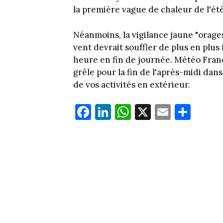
la première vague de chaleur de l'ét
Néanmoins, la vigilance jaune "orage
vent devrait souffler de plus en plus
heure en fin de journée. Météo Fran
grêle pour la fin de l'après-midi dan
de vos activités en extérieur.
Fa
Li
W
X
E
Pa
ce
nk
ha
m
rt
bo
ed
ts
ail
ag
ok
In
Ap
er
p