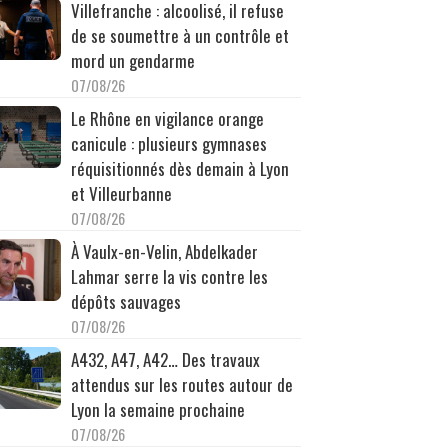
Villefranche : alcoolisé, il refuse
de se soumettre à un contrôle et
mord un gendarme
07/08/26
Le Rhône en vigilance orange
canicule : plusieurs gymnases
réquisitionnés dès demain à Lyon
et Villeurbanne
07/08/26
À Vaulx-en-Velin, Abdelkader
Lahmar serre la vis contre les
dépôts sauvages
07/08/26
A432, A47, A42… Des travaux
attendus sur les routes autour de
Lyon la semaine prochaine
07/08/26