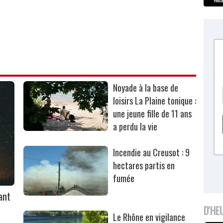
Noyade à la base de
loisirs La Plaine tonique :
une jeune fille de 11 ans
a perdu la vie
Incendie au Creusot : 9
hectares partis en
fumée
ant
D'HE
Le Rhône en vigilance