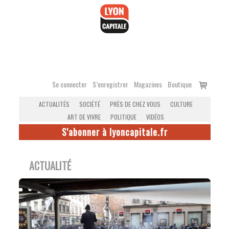
Accéder
au
contenu
Voir
Se connecter
S’enregistrer
Magazines
Boutique
le
ACTUALITÉS
SOCIÉTÉ
PRÈS DE CHEZ VOUS
CULTURE
panier
ART DE VIVRE
POLITIQUE
VIDÉOS
S'abonner à lyoncapitale.fr
ACTUALITÉ