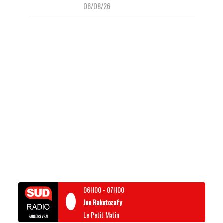
06/08/26
06H00
-
07H00
Jon Rakotozafy
Le Petit Matin