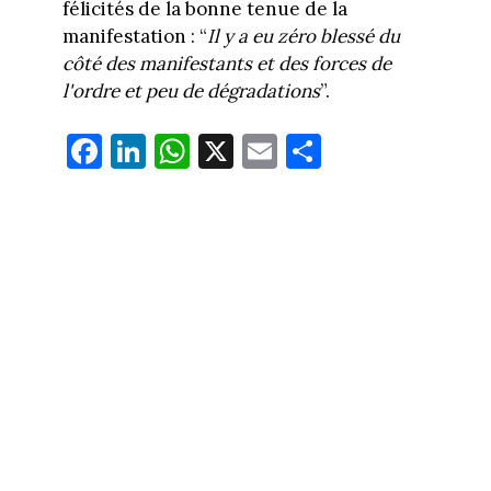
félicités de la bonne tenue de la
manifestation : “
Il y a eu zéro blessé du
côté des manifestants et des forces de
l'ordre et peu de dégradations
”.
Fa
Li
W
X
E
Pa
ce
nk
ha
m
rt
bo
ed
ts
ail
ag
ok
In
Ap
er
p