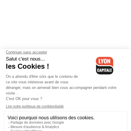
Contactez-nous
-
Mentions légales
-
CGV
-
Politique de
confidentialité
-
Gestion des cookies
-
Lyon Capitale TV
-
Archives