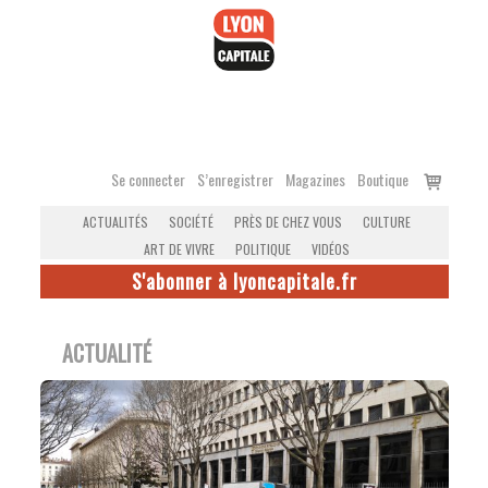
Accéder
au
contenu
Voir
Se connecter
S’enregistrer
Magazines
Boutique
le
ACTUALITÉS
SOCIÉTÉ
PRÈS DE CHEZ VOUS
CULTURE
panier
ART DE VIVRE
POLITIQUE
VIDÉOS
S'abonner à lyoncapitale.fr
ACTUALITÉ