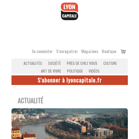
Accéder
au
contenu
Voir
Se connecter
S’enregistrer
Magazines
Boutique
le
ACTUALITÉS
SOCIÉTÉ
PRÈS DE CHEZ VOUS
CULTURE
panier
ART DE VIVRE
POLITIQUE
VIDÉOS
S'abonner à lyoncapitale.fr
ACTUALITÉ