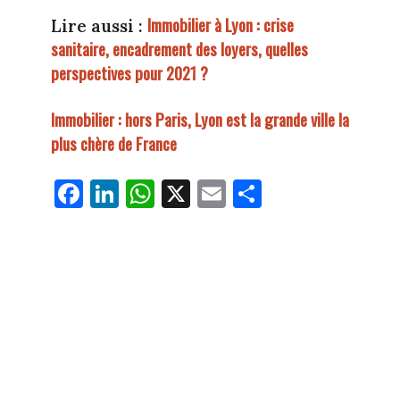
Immobilier à Lyon : crise
Lire aussi :
sanitaire, encadrement des loyers, quelles
perspectives pour 2021 ?
Immobilier : hors Paris, Lyon est la grande ville la
plus chère de France
Fa
Li
W
X
E
Pa
ce
nk
ha
m
rt
bo
ed
ts
ail
ag
ok
In
Ap
er
p