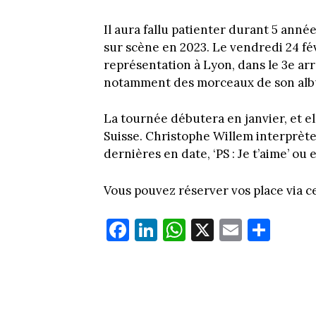
Il aura fallu patienter durant 5 ann
sur scène en 2023. Le vendredi 24 fé
représentation à Lyon, dans le 3e arr
notamment des morceaux de son alb
La tournée débutera en janvier, et ell
Suisse. Christophe Willem interprète
dernières en date, ‘PS : Je t’aime’ ou
Vous pouvez réserver vos place via c
Fa
Li
W
X
E
Pa
ce
nk
ha
m
rt
bo
ed
ts
ail
ag
ok
In
Ap
er