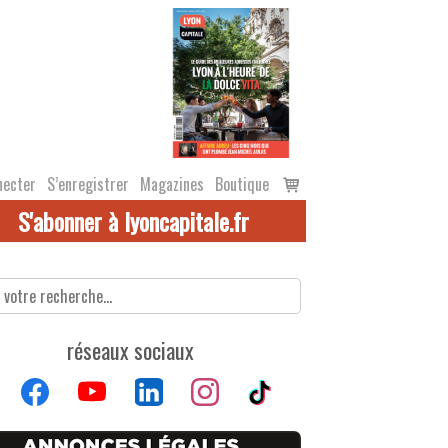
Voir
necter
S’enregistrer
Magazines
Boutique
le
S'abonner à lyoncapitale.fr
panier
réseaux sociaux