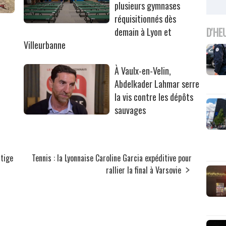
plusieurs gymnases
réquisitionnés dès
r
D'HE
demain à Lyon et
Villeurbanne
À Vaulx-en-Velin,
Abdelkader Lahmar serre
la vis contre les dépôts
sauvages
stige
Tennis : la Lyonnaise Caroline Garcia expéditive pour
rallier la final à Varsovie