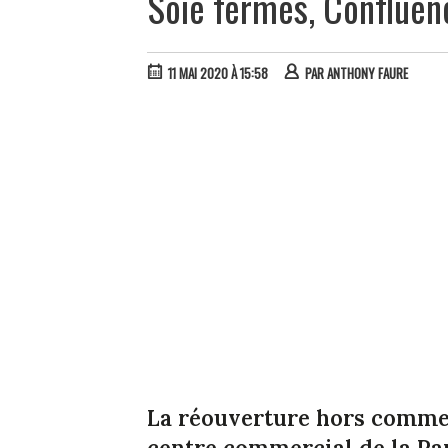
Soie fermés, Confluen
11 MAI 2020 À 15:58
PAR
ANTHONY FAURE
La réouverture hors commer
centre commercial de la Pa