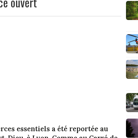
ce ouvert
ces essentiels a été reportée au
rt-Dieu, à Lyon. Comme au Carré de