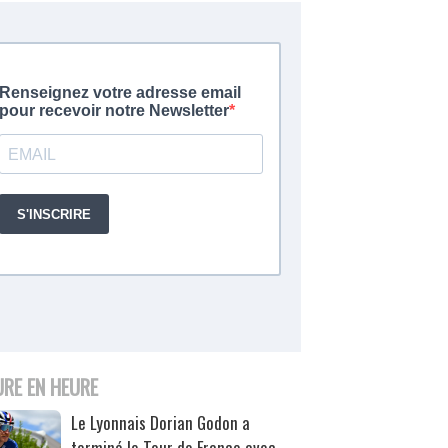
URE EN HEURE
Le Lyonnais Dorian Godon a
terminé le Tour de France avec