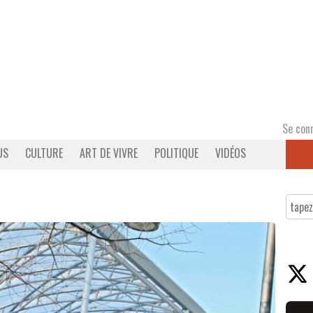
Se con
US
CULTURE
ART DE VIVRE
POLITIQUE
VIDÉOS