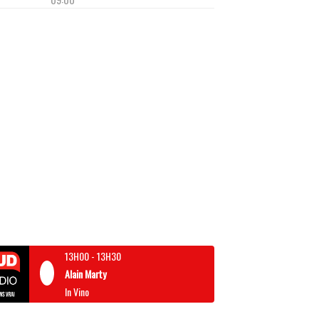
13H00
-
13H30
Alain Marty
In Vino