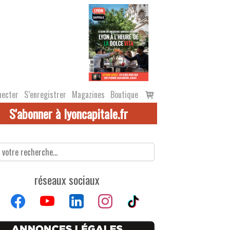
Voir
necter
S’enregistrer
Magazines
Boutique
le
S'abonner à lyoncapitale.fr
panier
réseaux sociaux