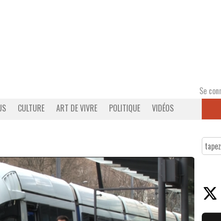
Se con
US
CULTURE
ART DE VIVRE
POLITIQUE
VIDÉOS