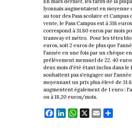
En mars dernier, les tarifs de la plu
lyonnais augmentaient en moyenne de 
au tour des Pass scolaire et Campus de
vente, le Pass Campus est à 318 euros 
correspond à 31.80 euros par mois po
tramway et métro. Pour les têtes blon
euros, soit 2 euros de plus que l'an
l'année en une fois par un chèque e
prélèvement mensuel de 22, 40 euros 
deux mois d'été étant inclus dans le 
souhaitent pas s'engager sur l'année,
moyennant un prix plus élevé de 31.80
augmentent également de 1 euro : l'
ou à 18,20 euros/mois.
Fa
Li
W
X
E
Pa
ce
nk
ha
m
rt
bo
ed
ts
ail
ag