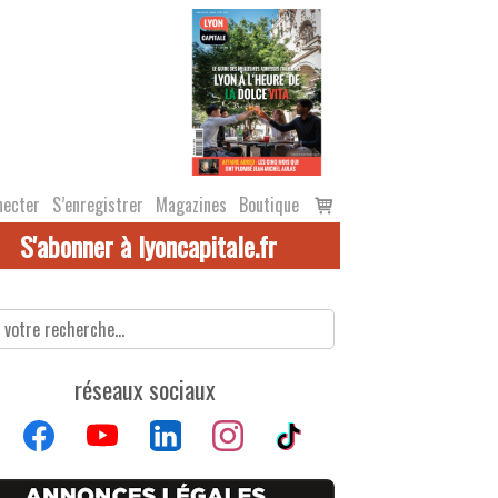
Voir
necter
S’enregistrer
Magazines
Boutique
le
S'abonner à lyoncapitale.fr
panier
réseaux sociaux