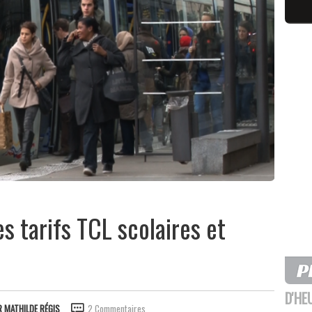
s tarifs TCL scolaires et
D'HE
R
MATHILDE RÉGIS
2 Commentaires