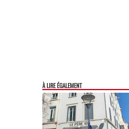
ok
In
Ap
er
p
À LIRE ÉGALEMENT