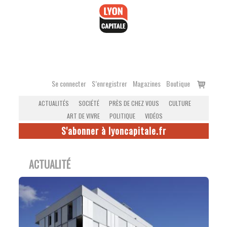
Accéder
au
contenu
Voir
Se connecter
S’enregistrer
Magazines
Boutique
le
ACTUALITÉS
SOCIÉTÉ
PRÈS DE CHEZ VOUS
CULTURE
panier
ART DE VIVRE
POLITIQUE
VIDÉOS
S'abonner à lyoncapitale.fr
ACTUALITÉ