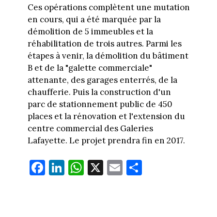
Ces opérations complètent une mutation
en cours, qui a été marquée par la
démolition de 5 immeubles et la
réhabilitation de trois autres. Parmi les
étapes à venir, la démolition du bâtiment
B et de la "galette commerciale"
attenante, des garages enterrés, de la
chaufferie. Puis la construction d'un
parc de stationnement public de 450
places et la rénovation et l'extension du
centre commercial des Galeries
Lafayette. Le projet prendra fin en 2017.
Fa
Li
W
X
E
Pa
ce
nk
ha
m
rt
bo
ed
ts
ail
ag
ok
In
Ap
er