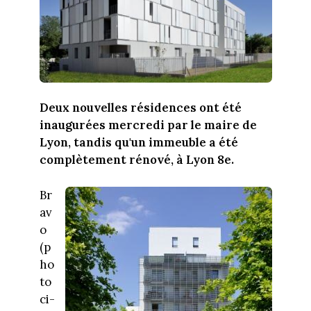
Deux nouvelles résidences ont été
inaugurées mercredi par le maire de
Lyon, tandis qu'un immeuble a été
complètement rénové, à Lyon 8e.
Br
av
o
(p
ho
to
ci-