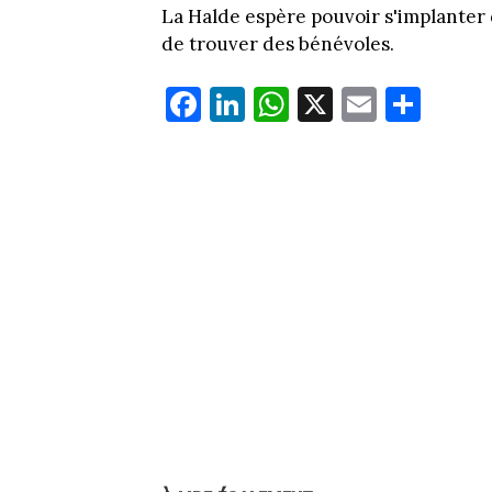
La Halde espère pouvoir s'implanter 
de trouver des bénévoles.
Fa
Li
W
X
E
Pa
ce
nk
ha
m
rt
bo
ed
ts
ail
ag
ok
In
Ap
er
p