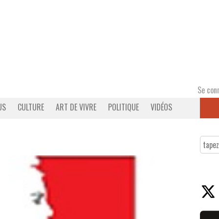
Se con
US
CULTURE
ART DE VIVRE
POLITIQUE
VIDÉOS