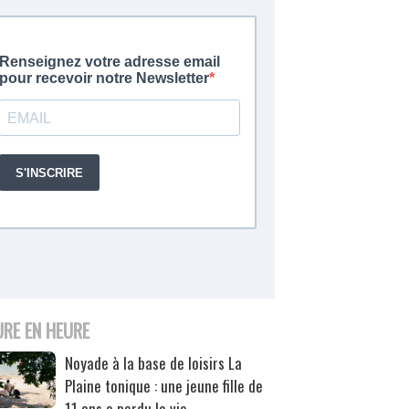
URE EN HEURE
Noyade à la base de loisirs La
Plaine tonique : une jeune fille de
11 ans a perdu la vie