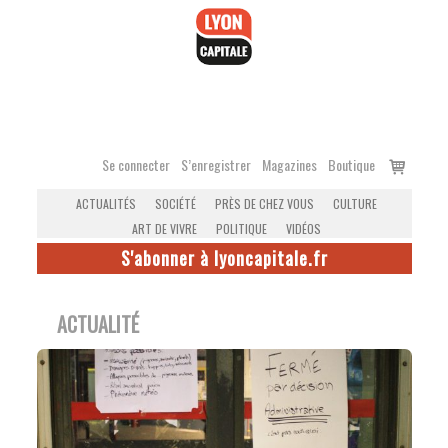
Accéder
au
contenu
Voir
Se connecter
S’enregistrer
Magazines
Boutique
le
ACTUALITÉS
SOCIÉTÉ
PRÈS DE CHEZ VOUS
CULTURE
panier
ART DE VIVRE
POLITIQUE
VIDÉOS
S'abonner à lyoncapitale.fr
ACTUALITÉ