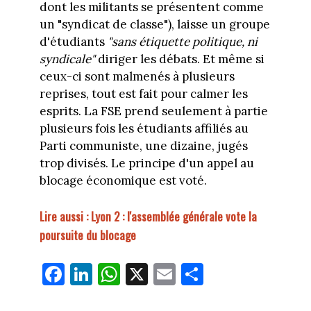
dont les militants se présentent comme
un "syndicat de classe"), laisse un groupe
d'étudiants
"sans étiquette politique, ni
syndicale"
diriger les débats. Et même si
ceux-ci sont malmenés à plusieurs
reprises, tout est fait pour calmer les
esprits. La FSE prend seulement à partie
plusieurs fois les étudiants affiliés au
Parti communiste, une dizaine, jugés
trop divisés. Le principe d'un appel au
blocage économique est voté.
Lire aussi : Lyon 2 : l'assemblée générale vote la
poursuite du blocage
Fa
Li
W
X
E
Pa
ce
nk
ha
m
rt