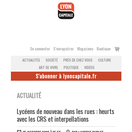
Accéder
au
contenu
Voir
Se connecter
S’enregistrer
Magazines
Boutique
le
ACTUALITÉS
SOCIÉTÉ
PRÈS DE CHEZ VOUS
CULTURE
panier
ART DE VIVRE
POLITIQUE
VIDÉOS
S'abonner à lyoncapitale.fr
ACTUALITÉ
Lycéens de nouveau dans les rues : heurts
avec les CRS et interpellations