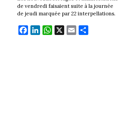
de vendredi faisaient suite à la journée
de jeudi marquée par 22 interpellations.
Fa
Li
W
X
E
Pa
ce
nk
ha
m
rt
bo
ed
ts
ail
ag
ok
In
Ap
er
p