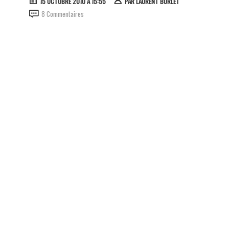
15 OCTOBRE 2010 À 15:55
PAR
LAURENT BURLET
8 Commentaires