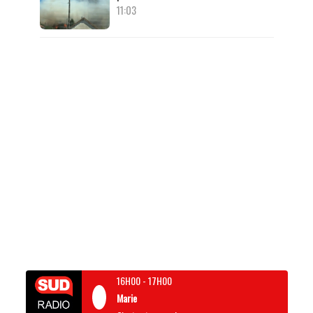
11:03
16H00
-
17H00
Marie