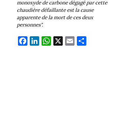
monoxyde de carbone dégagé par cette
chaudière défaillante est la cause
apparente de la mort de ces deux
personnes".
Fa
Li
W
X
E
Pa
ce
nk
ha
m
rt
bo
ed
ts
ail
ag
ok
In
Ap
er
p