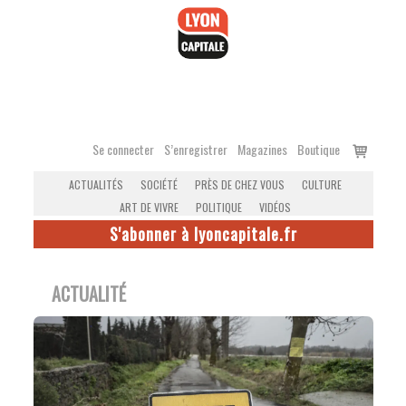
Accéder
au
contenu
Voir
Se connecter
S’enregistrer
Magazines
Boutique
le
ACTUALITÉS
SOCIÉTÉ
PRÈS DE CHEZ VOUS
CULTURE
panier
ART DE VIVRE
POLITIQUE
VIDÉOS
S'abonner à lyoncapitale.fr
ACTUALITÉ