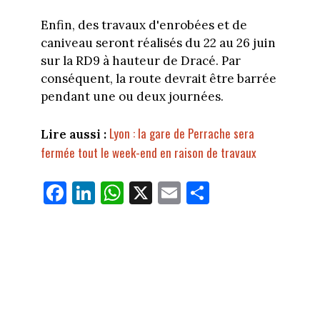
Enfin, des travaux d'enrobées et de
caniveau seront réalisés du 22 au 26 juin
sur la RD9 à hauteur de Dracé. Par
conséquent, la route devrait être barrée
pendant une ou deux journées.
Lyon : la gare de Perrache sera
Lire aussi :
fermée tout le week-end en raison de travaux
Fa
Li
W
X
E
Pa
ce
nk
ha
m
rt
bo
ed
ts
ail
ag
ok
In
Ap
er
p