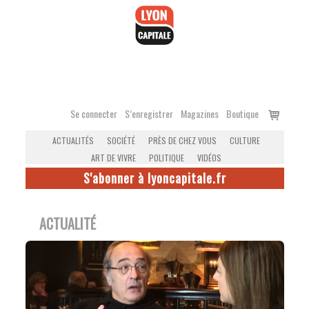
Accéder
au
contenu
Voir
Se connecter
S’enregistrer
Magazines
Boutique
le
ACTUALITÉS
SOCIÉTÉ
PRÈS DE CHEZ VOUS
CULTURE
panier
ART DE VIVRE
POLITIQUE
VIDÉOS
S'abonner à lyoncapitale.fr
ACTUALITÉ