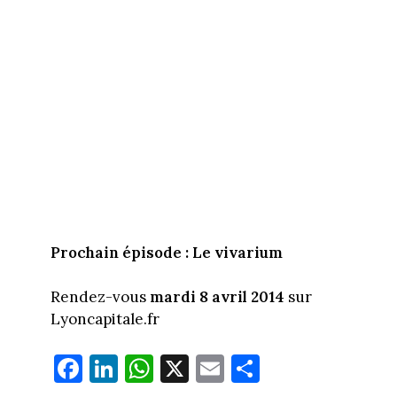
Prochain épisode : Le vivarium
Rendez-vous
mardi 8 avril 2014
sur
Lyoncapitale.fr
Fa
Li
W
X
E
Pa
ce
nk
ha
m
rt