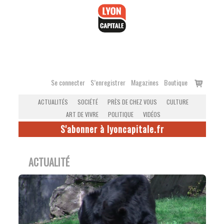
Accéder
au
contenu
Voir
Se connecter
S’enregistrer
Magazines
Boutique
le
ACTUALITÉS
SOCIÉTÉ
PRÈS DE CHEZ VOUS
CULTURE
panier
ART DE VIVRE
POLITIQUE
VIDÉOS
S'abonner à lyoncapitale.fr
ACTUALITÉ