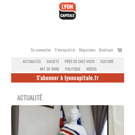
Accéder
au
contenu
Voir
Se connecter
S’enregistrer
Magazines
Boutique
le
ACTUALITÉS
SOCIÉTÉ
PRÈS DE CHEZ VOUS
CULTURE
panier
ART DE VIVRE
POLITIQUE
VIDÉOS
S'abonner à lyoncapitale.fr
ACTUALITÉ