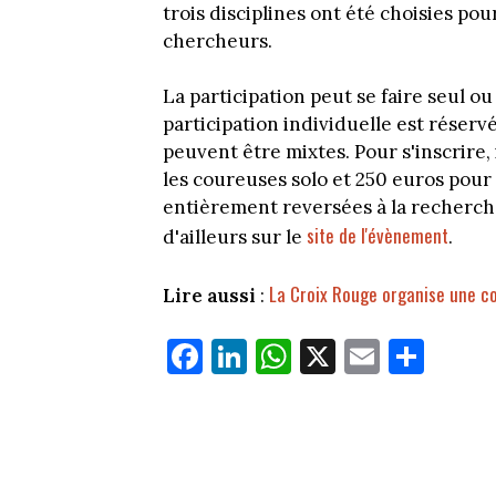
trois disciplines ont été choisies po
chercheurs.
La participation peut se faire seul o
participation individuelle est réserv
peuvent être mixtes. Pour s'inscrire,
les coureuses solo et 250 euros pour
entièrement reversées à la recherche
site de l'évènement
d'ailleurs sur le
.
La Croix Rouge organise une co
Lire aussi
:
Fa
Li
W
X
E
Pa
ce
nk
ha
m
rt
bo
ed
ts
ail
ag
ok
In
Ap
er