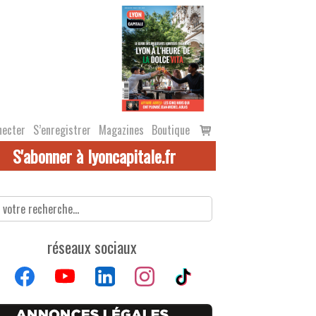
Voir
necter
S’enregistrer
Magazines
Boutique
le
S'abonner à lyoncapitale.fr
panier
réseaux sociaux