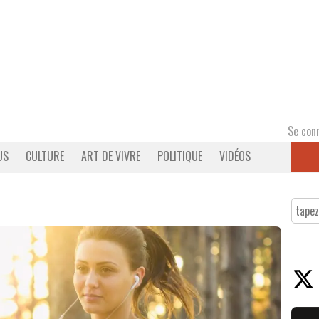
Se con
US
CULTURE
ART DE VIVRE
POLITIQUE
VIDÉOS