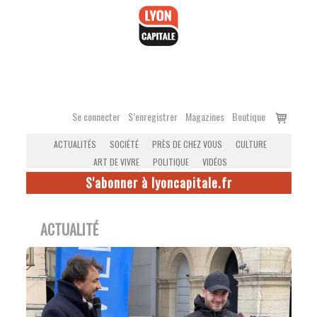
Accéder
au
contenu
Voir
Se connecter
S’enregistrer
Magazines
Boutique
le
ACTUALITÉS
SOCIÉTÉ
PRÈS DE CHEZ VOUS
CULTURE
panier
ART DE VIVRE
POLITIQUE
VIDÉOS
S'abonner à lyoncapitale.fr
ACTUALITÉ