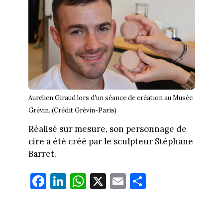
Aurelien Giraud lors d'un séance de création au Musée
Grévin. (Crédit Grévin-Paris)
Réalisé sur mesure, son personnage de
cire a été créé par le sculpteur Stéphane
Barret.
Fa
Li
W
X
E
Pa
ce
nk
ha
m
rt
bo
ed
ts
ail
ag