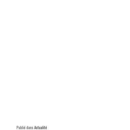
ok
In
Ap
er
p
Publié dans
Actualité