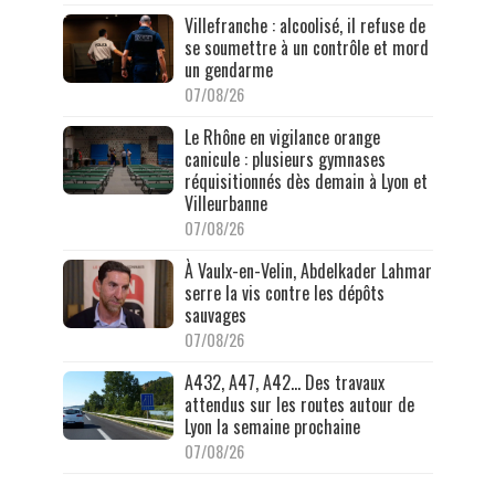
Villefranche : alcoolisé, il refuse de
se soumettre à un contrôle et mord
un gendarme
07/08/26
Le Rhône en vigilance orange
canicule : plusieurs gymnases
réquisitionnés dès demain à Lyon et
Villeurbanne
07/08/26
À Vaulx-en-Velin, Abdelkader Lahmar
serre la vis contre les dépôts
sauvages
07/08/26
A432, A47, A42… Des travaux
attendus sur les routes autour de
Lyon la semaine prochaine
07/08/26