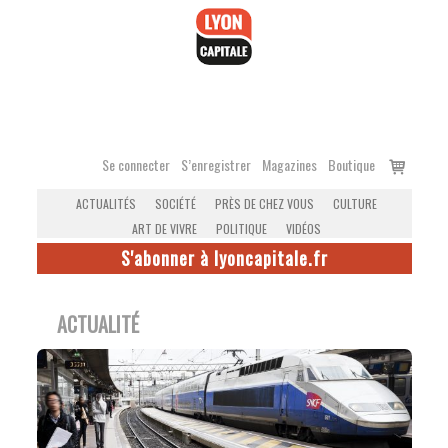
Accéder
au
contenu
Voir
Se connecter
S’enregistrer
Magazines
Boutique
le
ACTUALITÉS
SOCIÉTÉ
PRÈS DE CHEZ VOUS
CULTURE
panier
ART DE VIVRE
POLITIQUE
VIDÉOS
S'abonner à lyoncapitale.fr
ACTUALITÉ