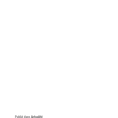
ok
In
Ap
er
p
Publié dans
Actualité