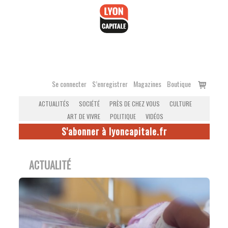
Accéder
au
contenu
Voir
Se connecter
S’enregistrer
Magazines
Boutique
le
ACTUALITÉS
SOCIÉTÉ
PRÈS DE CHEZ VOUS
CULTURE
panier
ART DE VIVRE
POLITIQUE
VIDÉOS
S'abonner à lyoncapitale.fr
ACTUALITÉ