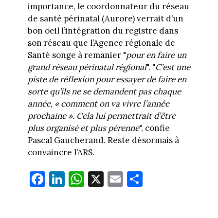
importance, le coordonnateur du réseau
de santé périnatal (Aurore) verrait d’un
bon oeil l’intégration du registre dans
son réseau que l’Agence régionale de
Santé songe à remanier "
pour en faire un
grand réseau périnatal régional
". "
C’est une
piste de réflexion pour essayer de faire en
sorte qu’ils ne se demandent pas chaque
année, « comment on va vivre l’année
prochaine ». Cela lui permettrait d’être
plus organisé et plus pérenne
", confie
Pascal Gaucherand. Reste désormais à
convaincre l’ARS.
Fa
Li
W
X
E
Pa
ce
nk
ha
m
rt
bo
ed
ts
ail
ag