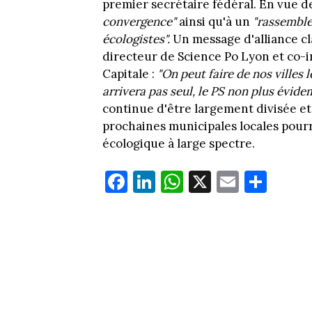
premier secrétaire fédéral. En vue de
convergence"
ainsi qu'à un
"rassemble
écologistes".
Un message d'alliance cla
directeur de Science Po Lyon et co-
Capitale :
"On peut faire de nos villes
arrivera pas seul, le PS non plus évid
continue d'être largement divisée et 
prochaines municipales locales pourra
écologique à large spectre.
Fa
Li
W
X
E
Pa
ce
nk
ha
m
rt
bo
ed
ts
ail
ag
ok
In
Ap
er
p