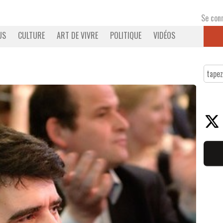
Se con
US
CULTURE
ART DE VIVRE
POLITIQUE
VIDÉOS