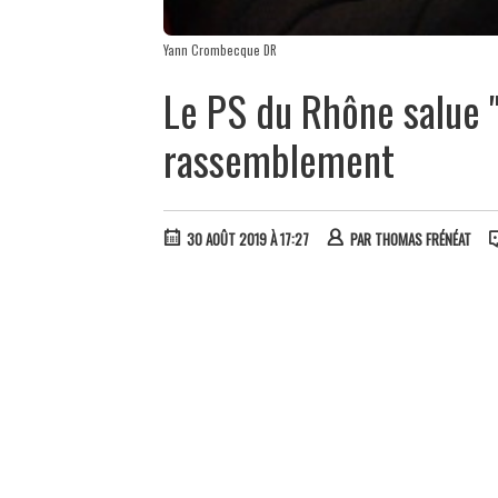
Yann Crombecque DR
Le PS du Rhône salue 
rassemblement
30 AOÛT 2019 À 17:27
PAR
THOMAS FRÉNÉAT