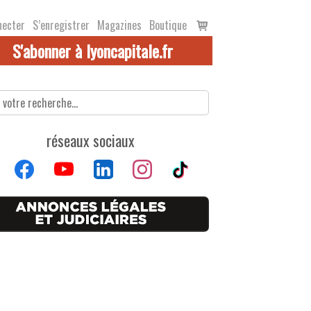
Voir
necter
S’enregistrer
Magazines
Boutique
le
S'abonner à lyoncapitale.fr
panier
réseaux sociaux