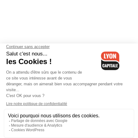
Contactez-nous
-
Mentions légales
-
CGV
-
Politique de
confidentialité
-
Gestion des cookies
-
Lyon Capitale TV
-
Archives
Lyon Capitale