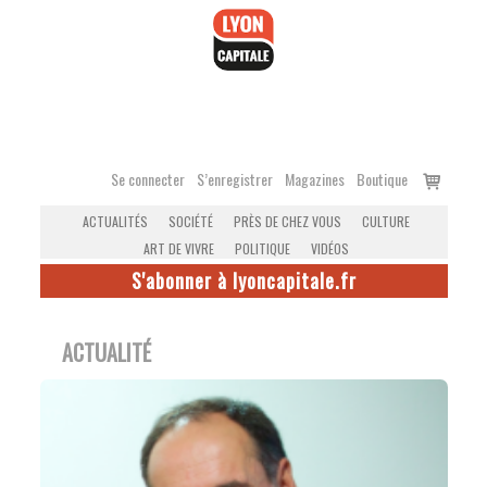
Accéder
au
contenu
Voir
Se connecter
S’enregistrer
Magazines
Boutique
le
ACTUALITÉS
SOCIÉTÉ
PRÈS DE CHEZ VOUS
CULTURE
panier
ART DE VIVRE
POLITIQUE
VIDÉOS
S'abonner à lyoncapitale.fr
ACTUALITÉ