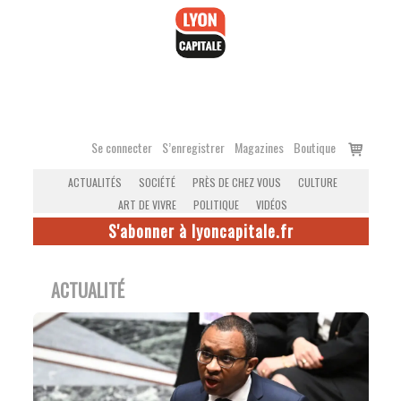
Accéder
au
contenu
Voir
Se connecter
S’enregistrer
Magazines
Boutique
le
ACTUALITÉS
SOCIÉTÉ
PRÈS DE CHEZ VOUS
CULTURE
panier
ART DE VIVRE
POLITIQUE
VIDÉOS
S'abonner à lyoncapitale.fr
ACTUALITÉ