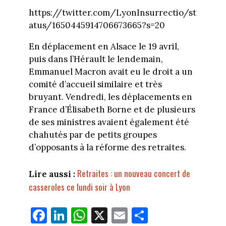
https://twitter.com/LyonInsurrectio/st
atus/1650445914706673665?s=20
En déplacement en Alsace le 19 avril,
puis dans l’Hérault le lendemain,
Emmanuel Macron avait eu le droit a un
comité d’accueil similaire et très
bruyant. Vendredi, les déplacements en
France d’Élisabeth Borne et de plusieurs
de ses ministres avaient également été
chahutés par de petits groupes
d’opposants à la réforme des retraites.
Retraites : un nouveau concert de
Lire aussi :
casseroles ce lundi soir à Lyon
Fa
Li
W
X
E
Pa