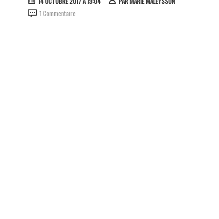
14 OCTOBRE 2017 À 19:04
PAR
MARIE MALEYSSON
1 Commentaire