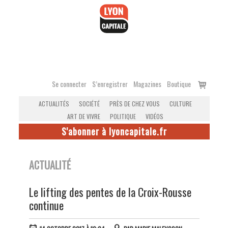
Accéder
au
contenu
Voir
Se connecter
S’enregistrer
Magazines
Boutique
le
ACTUALITÉS
SOCIÉTÉ
PRÈS DE CHEZ VOUS
CULTURE
panier
ART DE VIVRE
POLITIQUE
VIDÉOS
S'abonner à lyoncapitale.fr
ACTUALITÉ
Le lifting des pentes de la Croix-Rousse
continue