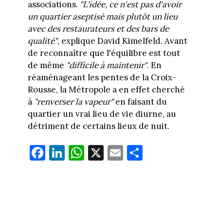
associations.
"L'idée, ce n'est pas d'avoir
un quartier aseptisé mais plutôt un lieu
avec des restaurateurs et des bars de
qualité"
, explique David Kimelfeld. Avant
de reconnaître que l'équilibre est tout
de même
"difficile à maintenir"
. En
réaménageant les pentes de la Croix-
Rousse, la Métropole a en effet cherché
à
"renverser la vapeur"
en faisant du
quartier un vrai lieu de vie diurne, au
détriment de certains lieux de nuit.
Fa
Li
W
X
E
Pa
ce
nk
ha
m
rt
bo
ed
ts
ail
ag
ok
In
Ap
er
p