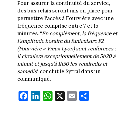
Pour assurer la continuité du service,
des bus relais seront mis en place pour
permettre l'accès à Fourvière avec une
fréquence comprise entre 7 et 15
minutes. "
En complément, la fréquence et
l’amplitude horaire du funiculaire F2
(Fourvière > Vieux Lyon) sont renforcées ;
il circulera exceptionnellement de 5h20 à
minuit et jusqu’à 1h50 les vendredis et
samedis
" conclut le Sytral dans un
communiqué.
Fa
Li
W
X
E
Pa
ce
nk
ha
m
rt
bo
ed
ts
ail
ag
ok
In
Ap
er
p