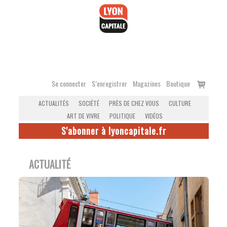
Accéder
au
contenu
Voir
Se connecter
S’enregistrer
Magazines
Boutique
le
ACTUALITÉS
SOCIÉTÉ
PRÈS DE CHEZ VOUS
CULTURE
panier
ART DE VIVRE
POLITIQUE
VIDÉOS
S'abonner à lyoncapitale.fr
ACTUALITÉ