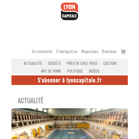
Accéder
au
contenu
Voir
Se connecter
S’enregistrer
Magazines
Boutique
le
ACTUALITÉS
SOCIÉTÉ
PRÈS DE CHEZ VOUS
CULTURE
panier
ART DE VIVRE
POLITIQUE
VIDÉOS
S'abonner à lyoncapitale.fr
ACTUALITÉ