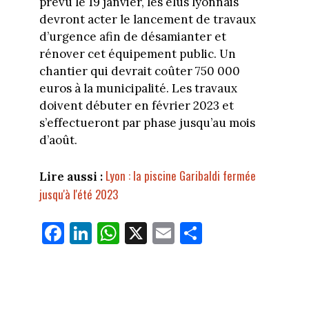
prévu le 19 janvier, les élus lyonnais
devront acter le lancement de travaux
d’urgence afin de désamianter et
rénover cet équipement public. Un
chantier qui devrait coûter 750 000
euros à la municipalité. Les travaux
doivent débuter en février 2023 et
s’effectueront par phase jusqu’au mois
d’août.
Lyon : la piscine Garibaldi fermée
Lire aussi :
jusqu'à l'été 2023
Fa
Li
W
X
E
Pa
ce
nk
ha
m
rt
bo
ed
ts
ail
ag
ok
In
Ap
er