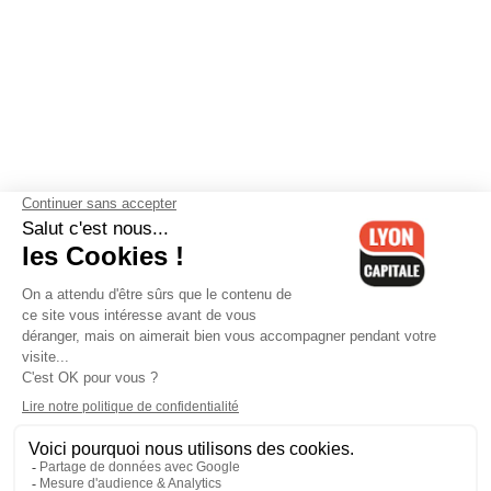
Contactez-nous
-
Mentions légales
-
CGV
-
Politique de
confidentialité
-
Gestion des cookies
-
Lyon Capitale TV
-
Archives