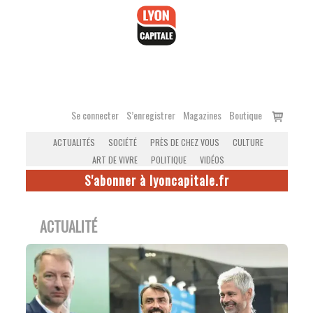
Accéder
au
contenu
Voir
Se connecter
S’enregistrer
Magazines
Boutique
le
ACTUALITÉS
SOCIÉTÉ
PRÈS DE CHEZ VOUS
CULTURE
panier
ART DE VIVRE
POLITIQUE
VIDÉOS
S'abonner à lyoncapitale.fr
ACTUALITÉ