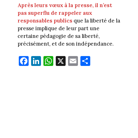
Après leurs vœux à la presse, il n’est
pas superflu de rappeler aux
responsables publics
que la liberté de la
presse implique de leur part une
certaine pédagogie de sa liberté,
précisément, et de son indépendance.
Fa
Li
W
X
E
Pa
ce
nk
ha
m
rt
bo
ed
ts
ail
ag
ok
In
Ap
er
p