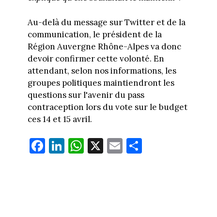
Au-delà du message sur Twitter et de la
communication, le président de la
Région Auvergne Rhône-Alpes va donc
devoir confirmer cette volonté. En
attendant, selon nos informations, les
groupes politiques maintiendront les
questions sur l'avenir du pass
contraception lors du vote sur le budget
ces 14 et 15 avril.
Fa
Li
W
X
E
Pa
ce
nk
ha
m
rt
bo
ed
ts
ail
ag
ok
In
Ap
er
p