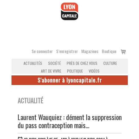
Accéder
au
contenu
Voir
Se connecter
S’enregistrer
Magazines
Boutique
le
ACTUALITÉS
SOCIÉTÉ
PRÈS DE CHEZ VOUS
CULTURE
panier
ART DE VIVRE
POLITIQUE
VIDÉOS
S'abonner à lyoncapitale.fr
ACTUALITÉ
Laurent Wauquiez : dément la suppression
du pass contraception mais...