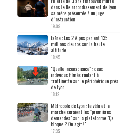
Fillette de 3 ans retrouvée morte
dans le 8e arrondissement de Lyon :
sa mère présentée à un juge
d’instruction
19:09
Isère : Les 2 Alpes parient 135
millions d'euros sur la haute
altitude
18:45
"Quelle inconscience" : deux
individus filmés roulant à
trottinette sur le périphérique près
de Lyon
18:12
Métropole de Lyon : le vélo et la
marche seraient les "premières
demandes" sur la plateforme "Ça
bloque ? On agit !"
17:35