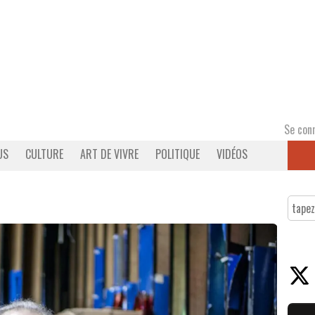
Se con
US
CULTURE
ART DE VIVRE
POLITIQUE
VIDÉOS