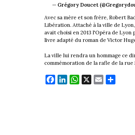
— Grégory Doucet (@Gregorydo
Avec sa mère et son frère, Robert Bad
Libération. Attaché à la ville de Lyon
avait choisi en 2013 l'Opéra de Lyo
livre adapté du roman de Victor Hugo
La ville lui rendra un hommage ce dim
commémoration de la rafle de la rue
Fa
Li
W
X
E
Pa
ce
nk
ha
m
rt
bo
ed
ts
ail
ag
ok
In
Ap
er
p