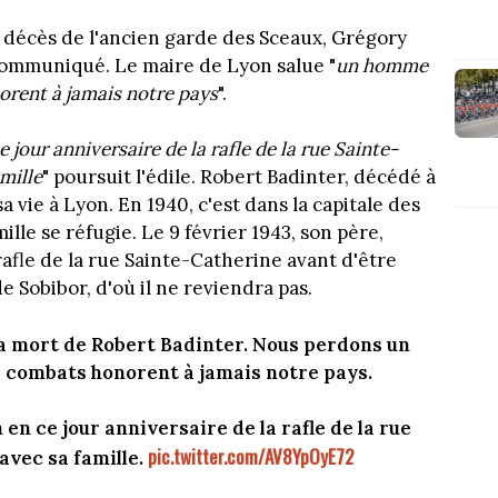
décès de l'ancien garde des Sceaux, Grégory
 communiqué. Le maire de Lyon salue "
un homme
orent à jamais notre pays
".
 jour anniversaire de la rafle de la rue Sainte-
amille
" poursuit l'édile. Robert Badinter, décédé à
a vie à Lyon. En 1940, c'est dans la capitale des
ille se réfugie. Le 9 février 1943, son père,
 rafle de la rue Sainte-Catherine avant d'être
 Sobibor, d'où il ne reviendra pas.
 la mort de Robert Badinter. Nous perdons un
s combats honorent à jamais notre pays.
en ce jour anniversaire de la rafle de la rue
pic.twitter.com/AV8YpOyE72
 avec sa famille.