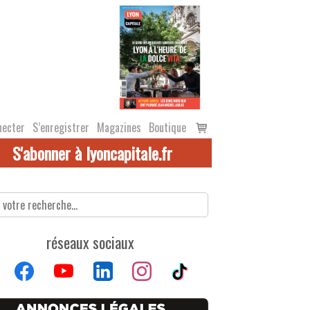
Voir
necter
S’enregistrer
Magazines
Boutique
le
S'abonner à lyoncapitale.fr
panier
réseaux sociaux