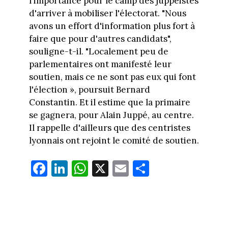
l'importance pour le camp des juppéistes
d'arriver à mobiliser l'électorat. "Nous
avons un effort d'information plus fort à
faire que pour d'autres candidats",
souligne-t-il. "Localement peu de
parlementaires ont manifesté leur
soutien, mais ce ne sont pas eux qui font
l'élection », poursuit Bernard
Constantin. Et il estime que la primaire
se gagnera, pour Alain Juppé, au centre.
Il rappelle d'ailleurs que des centristes
lyonnais ont rejoint le comité de soutien.
Fa
Li
W
X
E
Pa
ce
nk
ha
m
rt
bo
ed
ts
ail
ag
ok
In
Ap
er