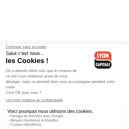
Contactez-nous
-
Mentions légales
-
CGV
-
Politique de
confidentialité
-
Gestion des cookies
-
Lyon Capitale TV
-
Archives
Lyon Capitale