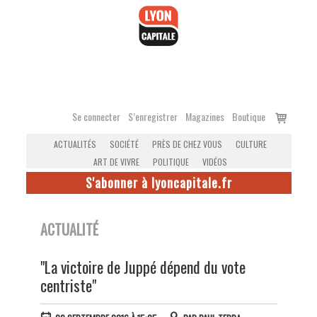
Accéder
au
contenu
Voir
Se connecter
S’enregistrer
Magazines
Boutique
le
ACTUALITÉS
SOCIÉTÉ
PRÈS DE CHEZ VOUS
CULTURE
panier
ART DE VIVRE
POLITIQUE
VIDÉOS
S'abonner à lyoncapitale.fr
ACTUALITÉ
"La victoire de Juppé dépend du vote
centriste"