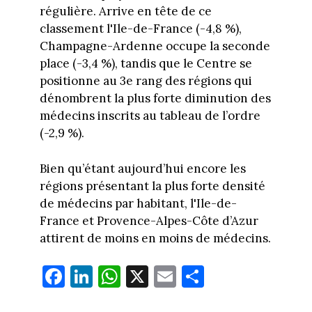
régulière. Arrive en tête de ce
classement l'Ile-de-France (-4,8 %),
Champagne-Ardenne occupe la seconde
place (-3,4 %), tandis que le Centre se
positionne au 3e rang des régions qui
dénombrent la plus forte diminution des
médecins inscrits au tableau de l’ordre
(-2,9 %).
Bien qu’étant aujourd’hui encore les
régions présentant la plus forte densité
de médecins par habitant, l'Ile-de-
France et Provence-Alpes-Côte d’Azur
attirent de moins en moins de médecins.
Fa
Li
W
X
E
Pa
ce
nk
ha
m
rt