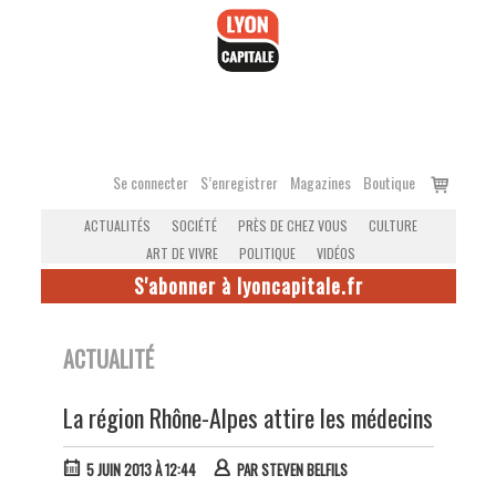
Accéder
au
contenu
Voir
Se connecter
S’enregistrer
Magazines
Boutique
le
ACTUALITÉS
SOCIÉTÉ
PRÈS DE CHEZ VOUS
CULTURE
panier
ART DE VIVRE
POLITIQUE
VIDÉOS
S'abonner à lyoncapitale.fr
ACTUALITÉ
La région Rhône-Alpes attire les médecins
5 JUIN 2013 À 12:44
PAR
STEVEN BELFILS