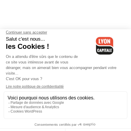
Contactez-nous
-
Mentions légales
-
CGV
-
Politique de
confidentialité
-
Gestion des cookies
-
Lyon Capitale TV
-
Archives
Lyon Capitale
Lyon Capitale - 51 avenue Maréchal Foch - CS 40091 - 69456 Lyon
Cedex 06