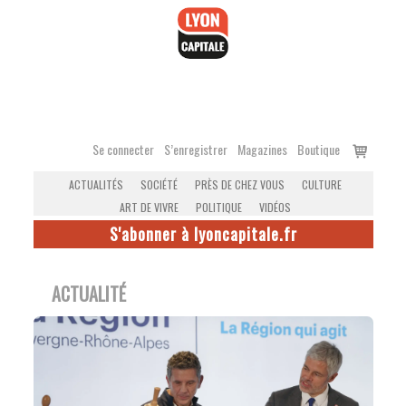
Accéder
au
contenu
Voir
Se connecter
S’enregistrer
Magazines
Boutique
le
ACTUALITÉS
SOCIÉTÉ
PRÈS DE CHEZ VOUS
CULTURE
panier
ART DE VIVRE
POLITIQUE
VIDÉOS
S'abonner à lyoncapitale.fr
ACTUALITÉ