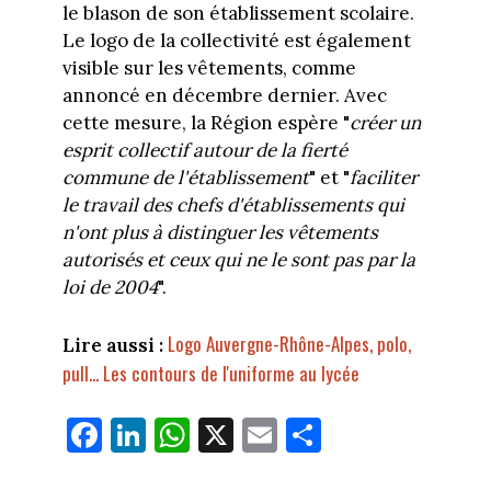
le blason de son établissement scolaire.
Le logo de la collectivité est également
visible sur les vêtements, comme
annoncé en décembre dernier. Avec
cette mesure, la Région espère "
créer un
esprit collectif autour de la fierté
commune de l'établissement
" et "
faciliter
le travail des chefs d'établissements qui
n'ont plus à distinguer les vêtements
autorisés et ceux qui ne le sont pas par la
loi de 2004
".
Logo Auvergne-Rhône-Alpes, polo,
Lire aussi :
pull... Les contours de l'uniforme au lycée
Fa
Li
W
X
E
Pa
ce
nk
ha
m
rt