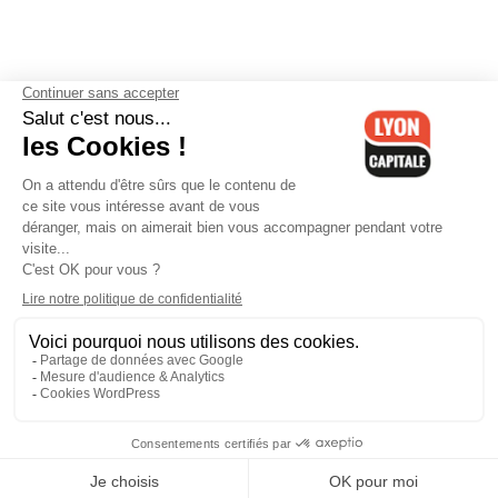
Contactez-nous
-
Mentions légales
-
CGV
-
Politique de
confidentialité
-
Gestion des cookies
-
Lyon Capitale TV
-
Archives
Lyon Capitale
Lyon Capitale - 51 avenue Maréchal Foch - CS 40091 - 69456 Lyon
Cedex 06