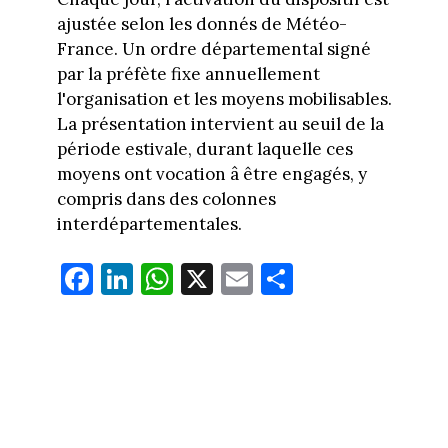
ajustée selon les donnés de Météo-
France. Un ordre départemental signé
par la préfète fixe annuellement
l'organisation et les moyens mobilisables.
La présentation intervient au seuil de la
période estivale, durant laquelle ces
moyens ont vocation â être engagés, y
compris dans des colonnes
interdépartementales.
Fa
Li
W
X
E
Pa
ce
nk
ha
m
rt
bo
ed
ts
ail
ag
ok
In
Ap
er
p