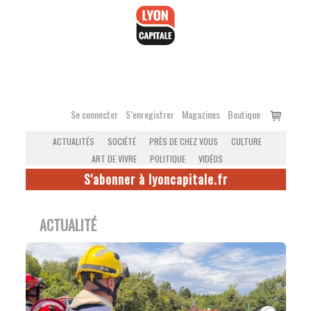
Accéder
au
contenu
Voir
Se connecter
S’enregistrer
Magazines
Boutique
le
ACTUALITÉS
SOCIÉTÉ
PRÈS DE CHEZ VOUS
CULTURE
panier
ART DE VIVRE
POLITIQUE
VIDÉOS
S'abonner à lyoncapitale.fr
ACTUALITÉ