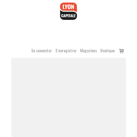
Accéder
au
contenu
Voir
Se connecter
S’enregistrer
Magazines
Boutique
le
panier