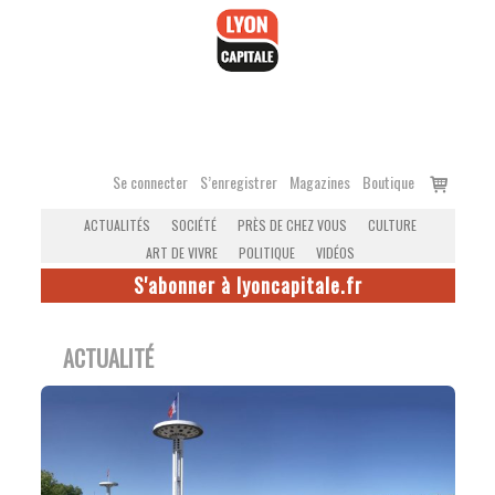
Accéder
au
contenu
Voir
Se connecter
S’enregistrer
Magazines
Boutique
le
ACTUALITÉS
SOCIÉTÉ
PRÈS DE CHEZ VOUS
CULTURE
panier
ART DE VIVRE
POLITIQUE
VIDÉOS
S'abonner à lyoncapitale.fr
ACTUALITÉ