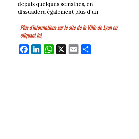
depuis quelques semaines, en
dissuadera également plus d'un.
Plus d'informations sur le site de la Ville de Lyon en
cliquant ici
.
Fa
Li
W
X
E
Pa
ce
nk
ha
m
rt
bo
ed
ts
ail
ag
ok
In
Ap
er
p