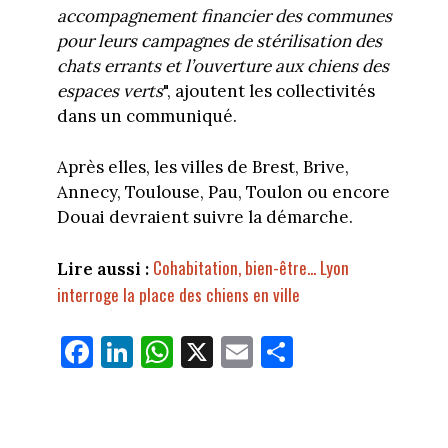
accompagnement financier des communes
pour leurs campagnes de stérilisation des
chats errants et l’ouverture aux chiens des
espaces verts
", ajoutent les collectivités
dans un communiqué.
Après elles, les villes de Brest, Brive,
Annecy, Toulouse, Pau, Toulon ou encore
Douai devraient suivre la démarche.
Cohabitation, bien-être... Lyon
Lire aussi :
interroge la place des chiens en ville
Fa
Li
W
X
E
Pa
ce
nk
ha
m
rt
bo
ed
ts
ail
ag
ok
In
Ap
er