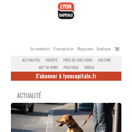
Accéder
au
contenu
Voir
Se connecter
S’enregistrer
Magazines
Boutique
le
ACTUALITÉS
SOCIÉTÉ
PRÈS DE CHEZ VOUS
CULTURE
panier
ART DE VIVRE
POLITIQUE
VIDÉOS
S'abonner à lyoncapitale.fr
ACTUALITÉ