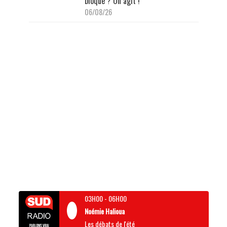
bloque ? On agit !"
06/08/26
03H00
-
06H00
Noémie Halioua
Les débats de l'été