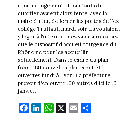
droit au logement et habitants du
quartier avaient alors tenté, avec la
maire du 1er, de forcer les portes de l'ex-
collège Truffaut, mardi soir. Ils voulaient
y loger à l'intérieur des sans-abris alors
que le dispositif d’accueil d'urgence du
Rhône ne peut les accueillir
actuellement. Dans le cadre du plan
froid, 160 nouvelles places ont été
ouvertes lundi à Lyon. La préfecture
prévoit d'en ouvrir 120 autres d'ici le 13
janvier.
Fa
Li
W
X
E
Pa
ce
nk
ha
m
rt
bo
ed
ts
ail
ag
ok
In
Ap
er