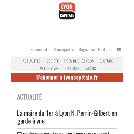
Accéder
au
contenu
Voir
Se connecter
S’enregistrer
Magazines
Boutique
le
ACTUALITÉS
SOCIÉTÉ
PRÈS DE CHEZ VOUS
CULTURE
panier
ART DE VIVRE
POLITIQUE
VIDÉOS
S'abonner à lyoncapitale.fr
ACTUALITÉ
La maire du 1er à Lyon N. Perrin-Gilbert en
garde à vue