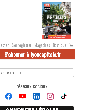
Voir
necter
S’enregistrer
Magazines
Boutique
le
S'abonner à lyoncapitale.fr
panier
réseaux sociaux