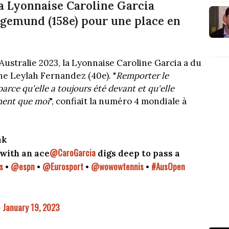
 la Lyonnaise Caroline Garcia
egemund (158e) pour une place en
ustralie 2023, la Lyonnaise Caroline Garcia a du
ne Leylah Fernandez (40e). "
Remporter le
parce qu'elle a toujours été devant et qu'elle
ement que moi
", confiait la numéro 4 mondiale à
ak
@CaroGarcia
 with an ace
digs deep to pass a
s
@espn
@Eurosport
@wowowtennis
#AusOpen
•
•
•
•
January 19, 2023
)