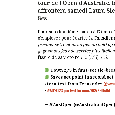
tour de l'Open d’Australie,
affrontera samedi Laura Si
8es.
Pour son deuxième match à l’Open d’A
s’employer pour écarter la Canadien
premier set, c'était un peu un hold up 
gagnait ses jeux de service plus facil
l’issue de sa victoire 7-6 (7/5), 7-5.
Down 2/5 in first-set tie-bre
Saves set point in second set
@wwo
stern test from Fernandez!
#AO2023
pic.twitter.com/9KVK9Dsl5l
•
— #AusOpen (@AustralianOpen