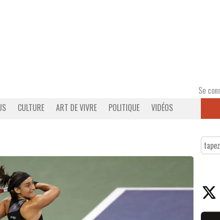
Se con
US
CULTURE
ART DE VIVRE
POLITIQUE
VIDÉOS