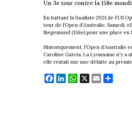
Un 3e tour contre la 158e mondi
En battant la finaliste 2021 de l’US O
tour de l’Open d’Australie. Samedi, e
Siegemund (158e) pour une place en 
Historiquement, l’Open d’Australie es
Caroline Garcia. La Lyonnaise n'y a at
elle restait sur une défaite au premie
Fa
Li
W
X
E
Pa
ce
nk
ha
m
rt
bo
ed
ts
ail
ag
ok
In
Ap
er
p