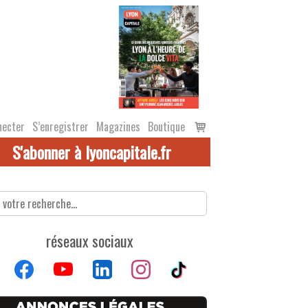
Voir
necter
S’enregistrer
Magazines
Boutique
le
S'abonner à lyoncapitale.fr
panier
réseaux sociaux