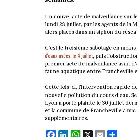
Un nouvel acte de malveillance sur le
lundi 28 juillet, par les agents de la
alors placés dans un siphon du résea
C'est le troisième sabotage en moin
d'eaux usées, le 4 juillet
, puis l'obstructi
premier acte de malveillance avait d
faune aquatique entre Francheville e
Cette fois-ci, l'intervention rapide 
nouvelle pollution du cours d'eau. S
Lyon a porté plainte le 30 juillet dern
et la commune de Francheville a mis
supplémentaires.
Fa
Li
W
X
E
Pa