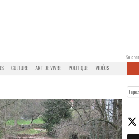
Se con
US
CULTURE
ART DE VIVRE
POLITIQUE
VIDÉOS