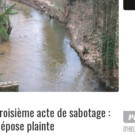
troisième acte de sabotage :
dépose plainte
D'HE