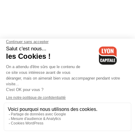
Contactez-nous
-
Mentions légales
-
CGV
-
Politique de
confidentialité
-
Gestion des cookies
-
Lyon Capitale TV
-
Archives
Lyon Capitale
Lyon Capitale - 51 avenue Maréchal Foch - CS 40091 - 69456 Lyon