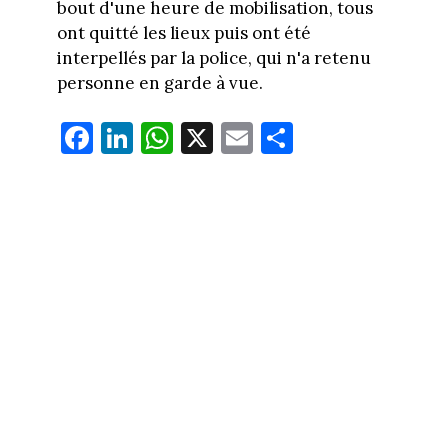
bout d'une heure de mobilisation, tous
ont quitté les lieux puis ont été
interpellés par la police, qui n'a retenu
personne en garde à vue.
Fa
Li
W
X
E
Pa
ce
nk
ha
m
rt
bo
ed
ts
ail
ag
ok
In
Ap
er
p