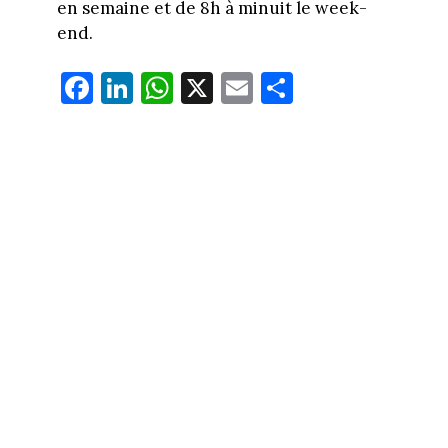
en semaine et de 8h à minuit le week-
end.
Fa
Li
W
X
E
Pa
ce
nk
ha
m
rt
bo
ed
ts
ail
ag
ok
In
Ap
er
p