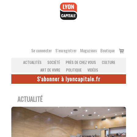
Accéder
au
contenu
Voir
Se connecter
S’enregistrer
Magazines
Boutique
le
ACTUALITÉS
SOCIÉTÉ
PRÈS DE CHEZ VOUS
CULTURE
panier
ART DE VIVRE
POLITIQUE
VIDÉOS
S'abonner à lyoncapitale.fr
ACTUALITÉ