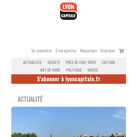
Accéder
au
contenu
Voir
Se connecter
S’enregistrer
Magazines
Boutique
le
ACTUALITÉS
SOCIÉTÉ
PRÈS DE CHEZ VOUS
CULTURE
panier
ART DE VIVRE
POLITIQUE
VIDÉOS
S'abonner à lyoncapitale.fr
ACTUALITÉ