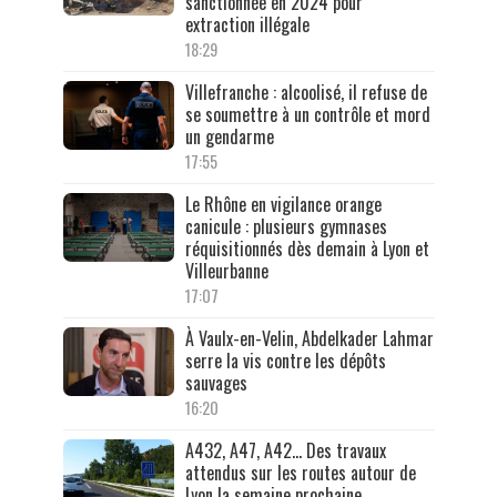
sanctionnée en 2024 pour
extraction illégale
18:29
Villefranche : alcoolisé, il refuse de
se soumettre à un contrôle et mord
un gendarme
17:55
Le Rhône en vigilance orange
canicule : plusieurs gymnases
réquisitionnés dès demain à Lyon et
Villeurbanne
17:07
À Vaulx-en-Velin, Abdelkader Lahmar
serre la vis contre les dépôts
sauvages
16:20
A432, A47, A42… Des travaux
attendus sur les routes autour de
Lyon la semaine prochaine